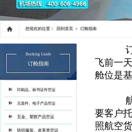
您现在的位置：
回到首页
>
订舱指南
订舱就
Booking Guide
飞前一
订舱指南
舱位是
印刷品、标书证件空运
航空货
元器件、电子产品空运
要客户
五金、塑胶产品空运
照航空
纺织服装、皮革类空运