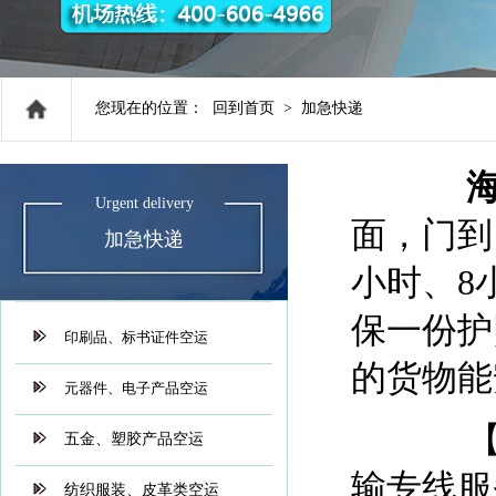
您现在的位置：
回到首页
>
加急快递
Urgent delivery
面，门到
加急快递
小时、8
保一份护
印刷品、标书证件空运
的货物能
元器件、电子产品空运
【15
五金、塑胶产品空运
输专线服
纺织服装、皮革类空运